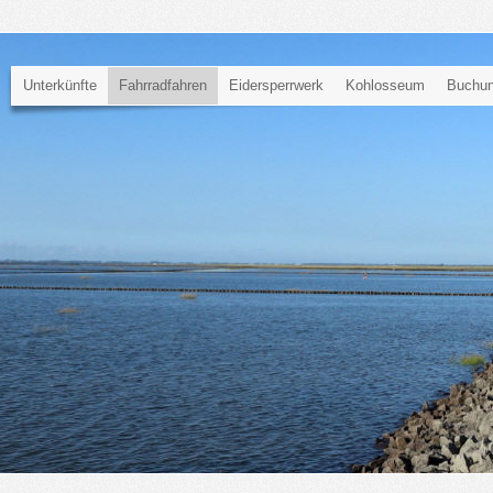
Unterkünfte
Fahrradfahren
Eidersperrwerk
Kohlosseum
Buchun