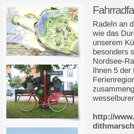
Fahrradf
Radeln an d
wie das Dur
unserem Küs
besonders s
Nordsee-Ra
Ihnen 5 der
Ferienregio
zusammenges
wesselburen
http://www
dithmarsch